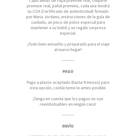
Cajas llenas de ropa preemie real, chupete
premiee real, pañal premiee, cada una tendrá
su COA (Certificado de autenticidad) firmado
por Maria Jordano, instrucciones de la guía de
cuidado, un poco de polvo especial para
mantener a su bebé y un regalo sorpresa
especial.
¡Todo bien envuelto y preparado para el viaje
al nuevo hogar!
~~~~~~
PAGO
Pago a plazos aceptado (hasta 9 meses) para
esta opción, contácteme lo antes posible.
¡Tenga en cuenta que los pagos no son
reembolsables en ningún caso!
~~~~~~
ENVÍO