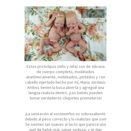
CURSOS
+
GALERÍA
DOLL SHOWS
SOBRE MYA BABIES
SOBRE NUESTROS BEBÉS HIPERREALISTAS DE
SILICONA
Estos prototipos (niño y niña) son de silicona
SOBRE EL CUIDADO DE LOS BEBÉS
de cuerpo completo, modelados
HIPERREALISTAS
anatómicamente, moldeados, pintados y con
cabello injertado hecho por mí, Maria Jordano.
Ambos tienen la boca abierta y agregué una
lengua realista dentro. ¡Los bebés pueden
tomar verdaderos chupetes prematuros!
¡La sensación al sostenerlos es sobresaliente
debido al peso correcto y lo realistas que son!
Se sienten tan suaves al tacto que parece una
piel de bebé real, súper sedosa, y te dan