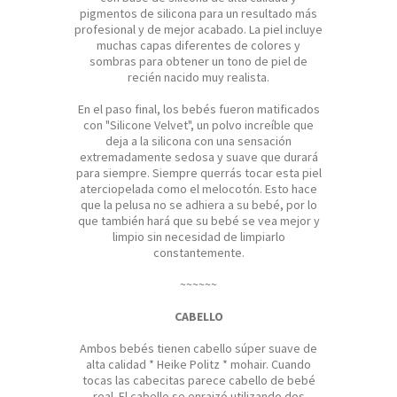
pigmentos de silicona para un resultado más
profesional y de mejor acabado. La piel incluye
muchas capas diferentes de colores y
sombras para obtener un tono de piel de
recién nacido muy realista.
En el paso final, los bebés fueron matificados
con "Silicone Velvet", un polvo increíble que
deja a la silicona con una sensación
extremadamente sedosa y suave que durará
para siempre. Siempre querrás tocar esta piel
aterciopelada como el melocotón. Esto hace
que la pelusa no se adhiera a su bebé, por lo
que también hará que su bebé se vea mejor y
limpio sin necesidad de limpiarlo
constantemente.
~~~~~~
CABELLO
Ambos bebés tienen cabello súper suave de
alta calidad * Heike Politz * mohair. Cuando
tocas las cabecitas parece cabello de bebé
real. El cabello se enraizó utilizando dos