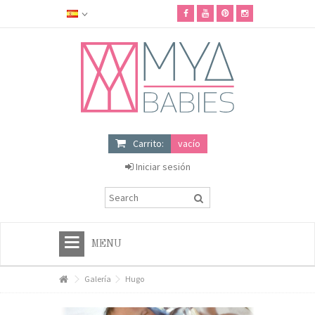
Carrito:
vacío
Iniciar sesión
MENU
HOME
Galería
Hugo
+
TIENDA MYA BABIES