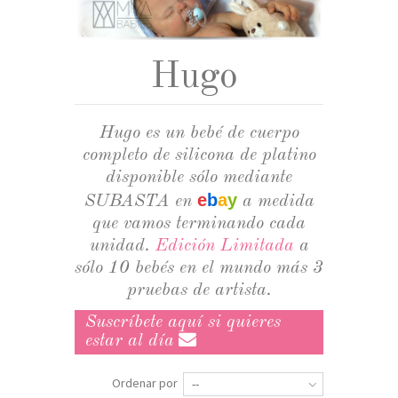
CURSOS
+
GALERÍA
Hugo
DOLL SHOWS
SOBRE MYA BABIES
Hugo es un bebé de cuerpo
completo de silicona de platino
SOBRE NUESTROS BEBÉS HIPERREALISTAS DE
disponible sólo mediante
SILICONA
e
b
a
y
SUBASTA en
a medida
SOBRE EL CUIDADO DE LOS BEBÉS
que vamos terminando cada
HIPERREALISTAS
unidad.
Edición Limitada
a
sólo 10 bebés en el mundo más 3
pruebas de artista.
Suscríbete aquí si quieres
estar al día
Ordenar por
--