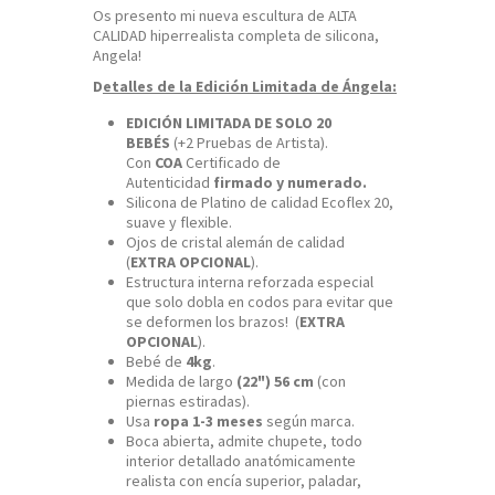
Os presento mi nueva escultura de ALTA
CALIDAD hiperrealista completa de silicona,
Angela!
D
etalles de la Edición Limitada de Ángela:
EDICIÓN LIMITADA DE SOLO 20
BEBÉS
(+2 Pruebas de Artista).
Con
COA
Certificado de
Autenticidad
firmado y numerado.
Silicona de Platino de calidad Ecoflex 20,
suave y flexible.
Ojos de cristal alemán de calidad
(
EXTRA OPCIONAL
).
Estructura interna reforzada especial
que solo dobla en codos para evitar que
se deformen los brazos! (
EXTRA
OPCIONAL
).
Bebé de
4kg
.
Medida de largo
(22") 56 cm
(con
piernas estiradas).
Usa
ropa 1-3 meses
según marca.
Boca abierta, admite chupete, todo
interior detallado anatómicamente
realista con encía superior, paladar,