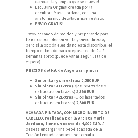
campanilla y lengua que se mueve!
Escultura Original creada por la
escultora Maria Jordano, con una
anatomía muy detallada hiperrealista.
ENVIO GRATIS
!
Estoy sacando de moldes y preparando para
tener disponibles en venta y envio directo,
pero si la opción elegida no está disponible, el
tiempo estimado para preparar es de 2 a 3
semanas aprox (puede variar según lista de
espera).
PRECIOS del kit de Angela sin pintar:
Sin pintar y sin extras:
2,200 EUR
Sin pintar +1Extra
(Ojos insertados o
estructura en brazos)
2,350 EUR
Sin pintar +2Extras
(Ojos insertados +
estructura en brazos)
2,500 EUR
ACABADA PINTADA, CON MICRO INJERTO DE
CABELLO, realizada por la Artista Maria
Jordano, tiene un coste de 4,800 EUR.
Si
deseas encargar una bebé acabada de la
Edición Limitada contacta por email a