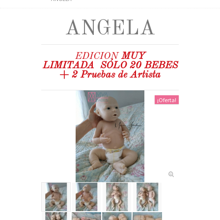
CURSOS
ANGELA
+
GALERÍA
DOLL SHOWS
EDICION
MUY
LIMITADA
SÓLO 20 BEBES
SOBRE MYA BABIES
+ 2 Pruebas de Artista
SOBRE NUESTROS BEBÉS HIPERREALISTAS DE
SILICONA
¡Oferta!
SOBRE EL CUIDADO DE LOS BEBÉS
HIPERREALISTAS