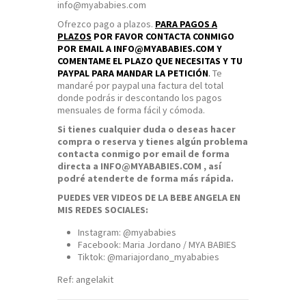
info@myababies.com
Ofrezco pago a plazos.
PARA PAGOS A
PLAZOS
POR FAVOR CONTACTA CONMIGO
POR EMAIL A INFO@MYABABIES.COM Y
COMENTAME EL PLAZO QUE NECESITAS Y TU
PAYPAL PARA MANDAR LA PETICIÓN
.
Te
mandaré por paypal una factura del total
donde podrás ir descontando los pagos
mensuales de forma fácil y cómoda.
Si tienes cualquier duda o deseas hacer
compra o reserva y tienes algún problema
contacta conmigo por email de forma
directa a INFO@MYABABIES.COM , así
podré atenderte de forma más rápida.
PUEDES VER VIDEOS DE LA BEBE ANGELA EN
MIS REDES SOCIALES:
Instagram: @myababies
Facebook: Maria Jordano / MYA BABIES
Tiktok: @mariajordano_myababies
Ref:
angelakit